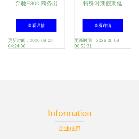
奔驰E300 商务出
特殊时期假期延
子,无线,吆喝,技术,
行与个人自驾首
长，企业损失如何
查看详情
查看详情
叫,号召,申请,计算
选，尊享全面服务
弥补？这些90后或
更新时间：2026-08-08
更新时间：2026-08-08
04:24:36
00:52:31
机,现代,帅气,房间,
许能给你答案
新的,工作,成年人,
正式,企业,信息,交
谈,商务人士,通信,
Information
床,连接,相通,躺着,
企业信息