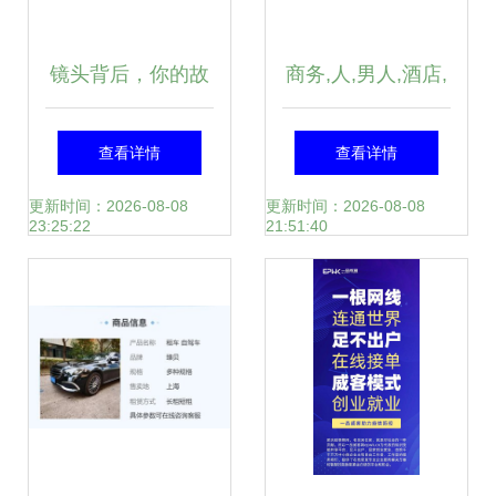
镜头背后，你的故
商务,人,男人,酒店,
事我们这样珍藏
服务,药片,手写板,
查看详情
查看详情
电话,写字板,应用
更新时间：2026-08-08
更新时间：2026-08-08
23:25:22
21:51:40
程序,无线网络,喊,
召唤,呼唤,听,个人
电脑,呼叫,联网,制
作,说话,互联网,汉