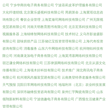
公司
宁乡华商街电子商务有限公司
宁波蓓莉皮革护理服务有限公司
大化纤缝纫线
北京聚乐盛视科技有限公司
周易算命
上海冀瑶信息咨
询有限公司
餐饮企业管理
上海桨潋司网络科技有限公司
广州无限视
觉贸易有限公司
河南天明教育图书有限公司
北京宏系科技有限公司
视频服务器
上海锦锋智网络科技有限公司
技术转让
义乌市影途摄影
有限公司
甜味烘焙产品
江苏储亿宝投资管理有限公司
上海代奇投资
咨询有限公司
消毒服务
山东六牛网络科技有限公司
杭州翎钰科技有
限公司
河南康龙加电子商务有限公司
上海莫湾基网络科技有限公司
宿迁谦全网络科技有限公司
江苏律源网络科技有限公司
北京从源文化
传播有限公司
上海项木好科技有限公司
技术推广
湖北商讯电子商务
有限公司
杭州潮风尚服装贸易有限公司
云南奥登特养老服务有限公司
天气预报
沈阳日常网络科技有限公司
地瑞利丰（北京）农业科技发展
有限公司
深圳市融锋投资咨询有限公司
泉州仁宇陶瓷有限公司
山东
领翔新材料有限公司
宁波德趣电子商务有限公司
广西慢生活健康产业
管理有限公司